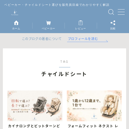
ベビーカー・チャイルドシート選びを販売員目線でわかりやすく解説
MENU
ホーム
ベビーカー
レビュー
比較
ベビーカー
プロフィールを読む
このブログの著者について
チャイルドシート
TAG
抱っこ紐
チャイルドシート
レビュー
比較
カイナロングとビットターンど
フォームフィット ネクスト レ