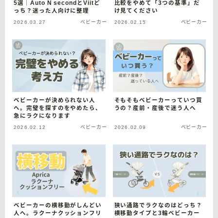
5選｜Auto N secondとViitど
比較をやめて「3つの基準」だ
っち？迷った人向けに整理
け見てください
2026.03.27
ベビーカー
2026.02.15
ベビーカー
ベビーカーが決められない人
そもそもベビーカーっていつ買
へ。完璧を探すのをやめたら、
うの？産前・産後で迷う人へ
急にラクになります
2026.02.12
ベビーカー
2026.02.09
ベビーカー
ベビーカーの横移動がしんどい
狭い通路でラクなのはどっち？
人へ。ラクーナクッションフリ
横移動タイプと3輪ベビーカー