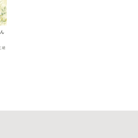
みん
こ紐