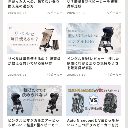
きだった人への、慌てない乗り
い？軽量B型ベビーカーを販売
換え先の選び方
員が比較
2026.06.26
ベビーカー
2026.05.02
ベビーカー
リベルは毎日使えるの？ 販売員
ビングルBB6レビュー｜押した
が教える向いている使い方
瞬間にわかる走りの気持ちよさ
を販売員が解説
2026.05.01
ベビーカー
2026.04.18
ベビーカー
ビングルとマジカルエアーどっ
Auto N secondとViitどっちが
ちがいい？軽量B型ベビーカー
いい？三つ折りベビーカーを比