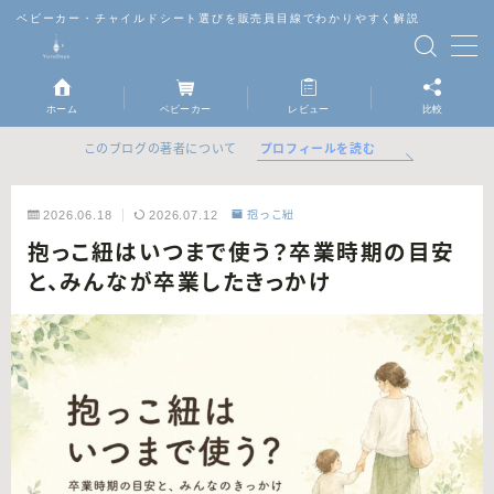
ベビーカー・チャイルドシート選びを販売員目線でわかりやすく解説
MENU
ホーム
ベビーカー
レビュー
比較
ベビーカー
プロフィールを読む
このブログの著者について
チャイルドシート
2026.06.18
2026.07.12
抱っこ紐
抱っこ紐はいつまで使う？卒業時期の目安
抱っこ紐
と、みんなが卒業したきっかけ
レビュー
比較