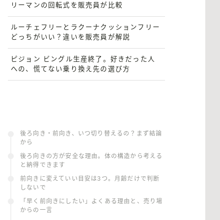
リーマンの回転式を販売員が比較
ルーチェフリーとラクーナクッションフリー
どっちがいい？違いを販売員が解説
ピジョン ビングル生産終了。好きだった人
への、慌てない乗り換え先の選び方
後ろ向き・前向き、いつ切り替えるの？まず結論
から
後ろ向きの方が安全な理由。体の構造から考える
と納得できます
前向きに変えていい目安は3つ。月齢だけで判断
しないで
「早く前向きにしたい」よくある理由と、売り場
からの一言