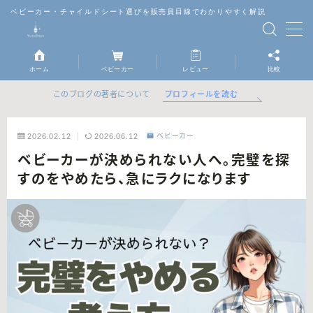
ベビーカー・チャイルドシート選びを販売員目線でわかりやすく解説
MENU
ホーム
ベビーカー
レビュー
比較
ベビーカー
プロフィールを読む
このブログの著者について
チャイルドシート
2026.02.12
2026.06.12
ベビーカー
ベビーカーが決められない人へ。完璧を探
抱っこ紐
すのをやめたら、急にラクになります
レビュー
比較