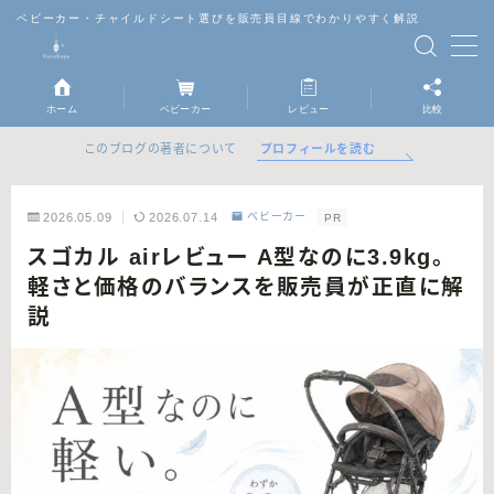
ベビーカー・チャイルドシート選びを販売員目線でわかりやすく解説
MENU
ホーム
ベビーカー
レビュー
比較
ベビーカー
プロフィールを読む
このブログの著者について
チャイルドシート
2026.05.09
2026.07.14
ベビーカー
PR
スゴカル airレビュー A型なのに3.9kg。
抱っこ紐
軽さと価格のバランスを販売員が正直に解
説
レビュー
比較