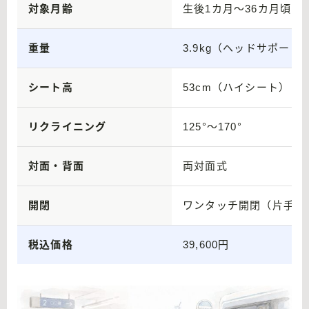
対象月齢
生後1カ月〜36カ月頃（体
重量
3.9kg（ヘッドサポート
シート高
53cm（ハイシート）
リクライニング
125°〜170°
対面・背面
両対面式
開閉
ワンタッチ開閉（片手対
税込価格
39,600円