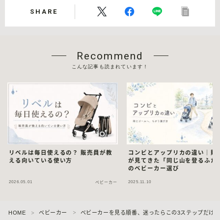
SHARE
Recommend
こんな記事も読まれています！
リベルは毎日使えるの？ 販売員が教
コンビとアップリカの違い｜販
える向いている使い方
が見てきた「同じ山を登るふた
のベビーカー選び
2026.05.01
2025.11.10
ベビーカー
ベ
Follow Me
HOME
ベビーカー
ベビーカーを見る順番、迷ったらこの3ステップだけで
＞
＞